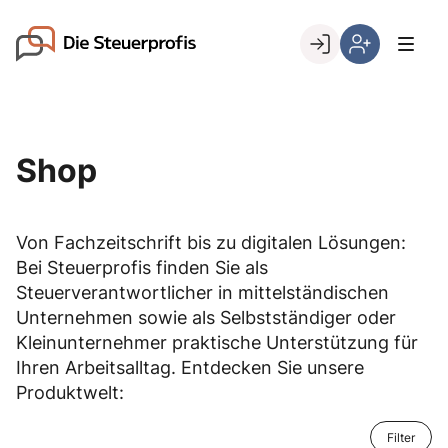
Skip
to
Go to landing page.
content
Willkommen
Hier
bei
können
den
Sie
Steuerprofis
sich
Shop
registrieren,
wenn
Sie
Von Fachzeitschrift bis zu digitalen Lösungen:
bereits
Bei Steuerprofis finden Sie als
Kunde
sind
Steuerverantwortlicher in mittelständischen
Unternehmen sowie als Selbstständiger oder
Kleinunternehmer praktische Unterstützung für
Ihren Arbeitsalltag. Entdecken Sie unsere
Produktwelt:
Filter