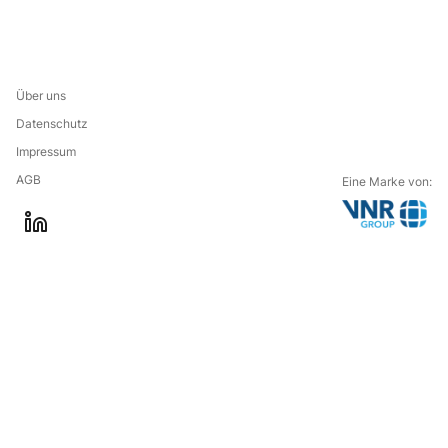
Über uns
Datenschutz
Impressum
AGB
Eine Marke von:
G
l
o
i
t
n
o
k
t
e
h
d
e
i
c
n
o