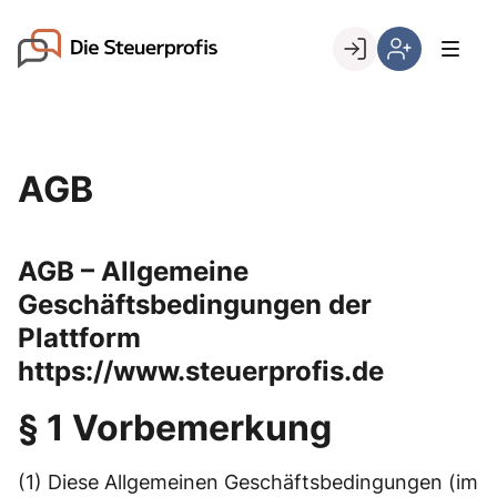
Skip
to
Go to landing page.
content
Willkommen
Hier
bei
können
den
Sie
Steuerprofis
sich
AGB
registrieren,
wenn
Sie
AGB – Allgemeine
bereits
Kunde
Geschäftsbedingungen der
sind
Plattform
https://www.steuerprofis.de
§ 1 Vorbemerkung
(1) Diese Allgemeinen Geschäftsbedingungen (im