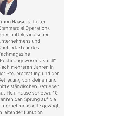
Timm Haase
ist Leiter
Commercial Operations
eines mittelständischen
Unternehmens und
Chefredakteur des
Fachmagazins
„Rechnungswesen aktuell“.
Nach mehreren Jahren in
der Steuerberatung und der
Betreuung von kleinen und
mittelständischen Betrieben
hat Herr Haase vor etwa 10
Jahren den Sprung auf die
Unternehmensseite gewagt.
In leitender Funktion