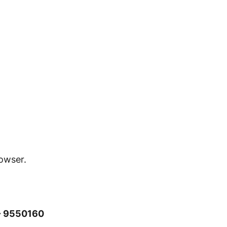
owser.
- 9550160