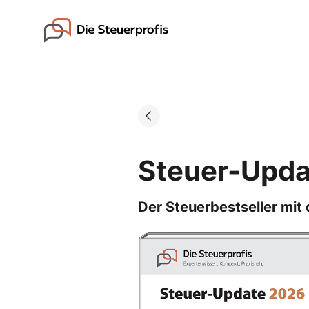
Skip
to
Go to landing page.
content
Steuer-Upda
Der Steuerbestseller mit 