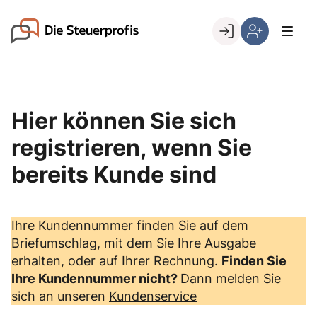
Skip
to
Go to landing page.
content
Willkommen
Hier
bei
können
den
Sie
Steuerprofis
sich
Hier können Sie sich
registrieren,
wenn
registrieren, wenn Sie
Sie
bereits Kunde sind
bereits
Kunde
sind
Ihre Kundennummer finden Sie auf dem
Briefumschlag, mit dem Sie Ihre Ausgabe
erhalten, oder auf Ihrer Rechnung.
Finden Sie
Ihre Kundennummer nicht?
Dann melden Sie
sich an unseren
Kundenservice