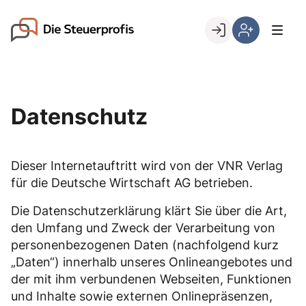
Skip
to
Go to landing page.
content
Willkommen
Hier
bei
können
den
Sie
Steuerprofis
sich
Datenschutz
registrieren,
wenn
Sie
Dieser Internetauftritt wird von der VNR Verlag
bereits
für die Deutsche Wirtschaft AG betrieben.
Kunde
sind
Die Datenschutzerklärung klärt Sie über die Art,
den Umfang und Zweck der Verarbeitung von
personenbezogenen Daten (nachfolgend kurz
„Daten“) innerhalb unseres Onlineangebotes und
der mit ihm verbundenen Webseiten, Funktionen
und Inhalte sowie externen Onlinepräsenzen,