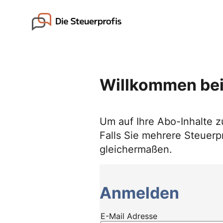
Skip
to
Go to landing page.
content
Willkommen bei
Um auf Ihre Abo-Inhalte z
Falls Sie mehrere Steuerpr
gleichermaßen.
Anmelden