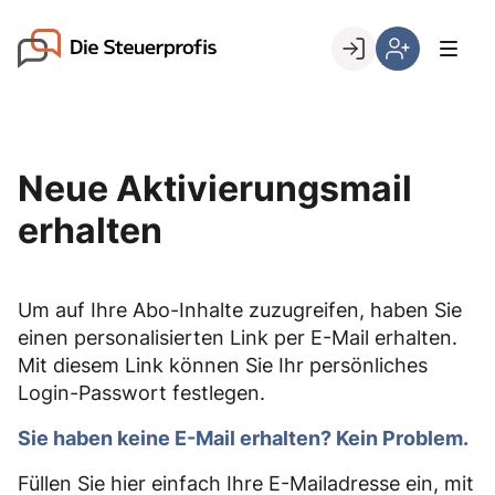
Skip
to
Go to landing page.
content
Willkommen
Hier
bei
können
den
Sie
Steuerprofis
sich
Neue Aktivierungsmail
registrieren,
wenn
erhalten
Sie
bereits
Kunde
Um auf Ihre Abo-Inhalte zuzugreifen, haben Sie
sind
einen personalisierten Link per E-Mail erhalten.
Mit diesem Link können Sie Ihr persönliches
Login-Passwort festlegen.
Sie haben keine E-Mail erhalten? Kein Problem.
Füllen Sie hier einfach Ihre E-Mailadresse ein, mit