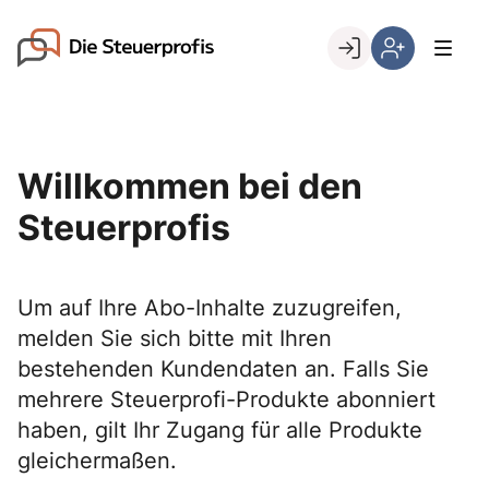
Skip
to
Go to landing page.
content
Willkommen
Hier
bei
können
den
Sie
Steuerprofis
sich
Willkommen bei den
registrieren,
wenn
Steuerprofis
Sie
bereits
Kunde
Um auf Ihre Abo-Inhalte zuzugreifen,
sind
melden Sie sich bitte mit Ihren
bestehenden Kundendaten an. Falls Sie
mehrere Steuerprofi-Produkte abonniert
haben, gilt Ihr Zugang für alle Produkte
gleichermaßen.