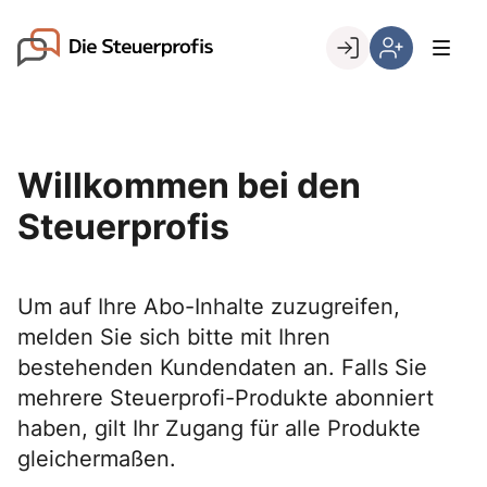
Skip
to
Go to landing page.
content
Willkommen
Hier
bei
können
den
Sie
Steuerprofis
sich
Willkommen bei den
registrieren,
wenn
Steuerprofis
Sie
bereits
Kunde
Um auf Ihre Abo-Inhalte zuzugreifen,
sind
melden Sie sich bitte mit Ihren
bestehenden Kundendaten an. Falls Sie
mehrere Steuerprofi-Produkte abonniert
haben, gilt Ihr Zugang für alle Produkte
gleichermaßen.