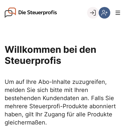
Skip
to
Go to landing page.
content
Willkommen
Hier
bei
können
den
Sie
Steuerprofis
sich
Willkommen bei den
registrieren,
wenn
Steuerprofis
Sie
bereits
Kunde
Um auf Ihre Abo-Inhalte zuzugreifen,
sind
melden Sie sich bitte mit Ihren
bestehenden Kundendaten an. Falls Sie
mehrere Steuerprofi-Produkte abonniert
haben, gilt Ihr Zugang für alle Produkte
gleichermaßen.