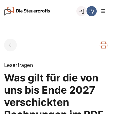
Skip
to
Go to landing page.
content
Willkommen
Hier
bei
können
den
Sie
Steuerprofis
sich
registrieren,
wenn
Sie
bereits
Leserfragen
Kunde
Was gilt für die von
sind
uns bis Ende 2027
verschickten