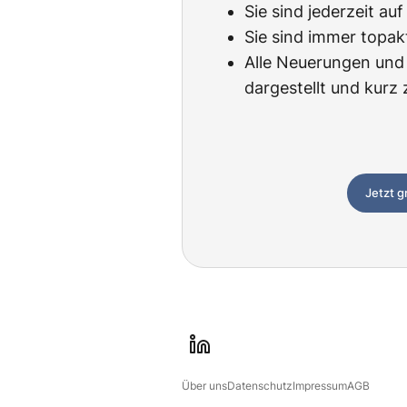
Sie sind jederzeit au
Sie sind immer topak
Alle Neuerungen und 
dargestellt und kur
Jetzt g
l
i
Über uns
Datenschutz
Impressum
AGB