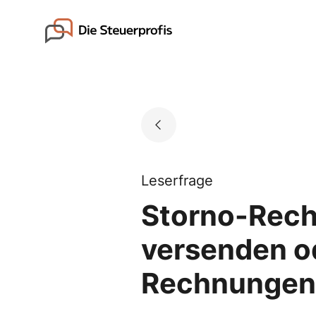
Skip
to
Go to landing page.
content
Leserfrage
Storno-Rechn
versenden od
Rechnungen