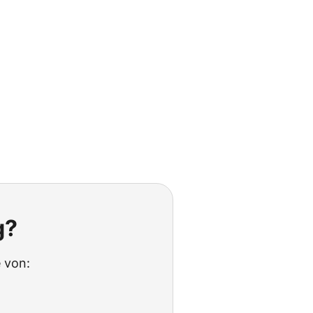
g?
 von: