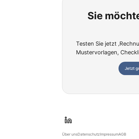
Sie möchte
Testen Sie jetzt ‚Rechnu
Mustervorlagen, Checklis
Jetzt g
l
i
Über uns
Datenschutz
Impressum
AGB