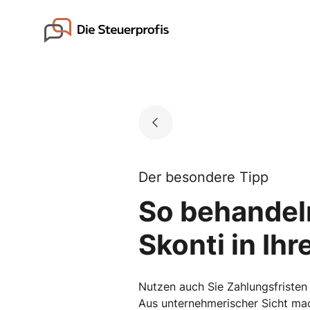
Skip
to
Go to landing page.
content
Der besondere Tipp
So behandel
Skonti in Ih
Nutzen auch Sie Zahlungsfristen
Aus unternehmerischer Sicht mac