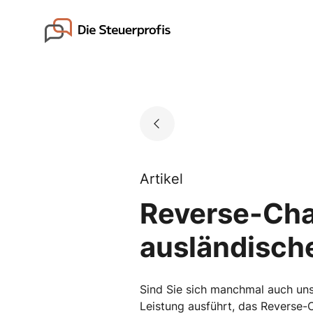
Skip
to
Go to landing page.
content
Artikel
Reverse-Char
ausländische
Sind Sie sich manchmal auch unsi
Leistung ausführt, das Reverse-