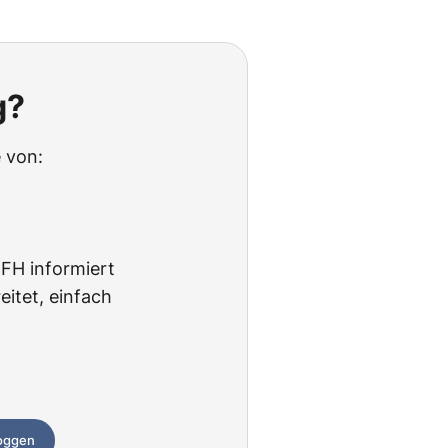
g?
 von:
BFH informiert
itet, einfach
loggen