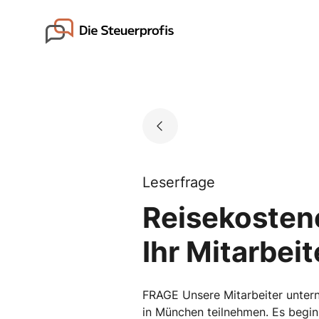
Skip
to
Go to landing page.
content
Leserfrage
Reisekostene
Ihr Mitarbeit
FRAGE Unsere Mitarbeiter unterne
in München teilnehmen. Es begin