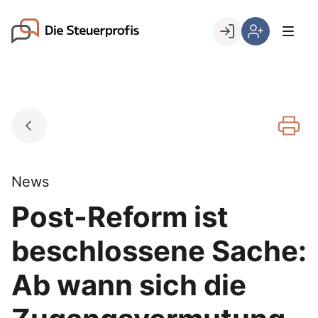
Skip
to
Go to landing page.
content
Willkommen
Hier
bei
können
den
Sie
Steuerprofis
sich
registrieren,
wenn
Sie
bereits
News
Kunde
Post-Reform ist
sind
beschlossene Sache:
Ab wann sich die