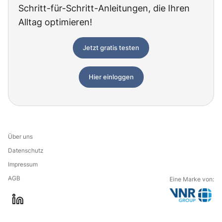
Schritt-für-Schritt-Anleitungen, die Ihren
Alltag optimieren!
Jetzt gratis testen
Hier einloggen
Über uns
Datenschutz
Impressum
AGB
Eine Marke von:
G
l
o