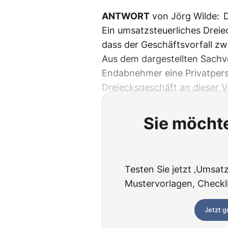
ANTWORT
von Jörg Wilde: D
Ein umsatzsteuerliches Dreie
dass der Geschäftsvorfall z
Aus dem dargestellten Sachve
Endabnehmer eine Privatperso
Dreiecksgeschäft an dieser 
Sie möchte
Testen Sie jetzt ‚Umsatzs
Mustervorlagen, Checklis
Jetzt g