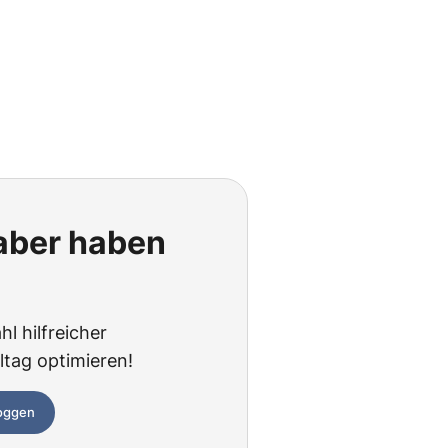
 aber haben
hl hilfreicher
ltag optimieren!
loggen