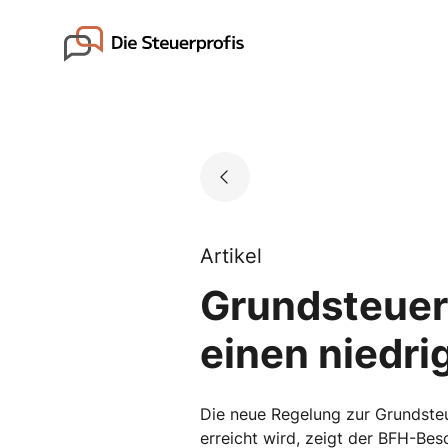
Skip
to
Go to landing page.
content
Artikel
Grundsteuer
einen niedr
Die neue Regelung zur Grundsteue
erreicht wird, zeigt der BFH-Bes