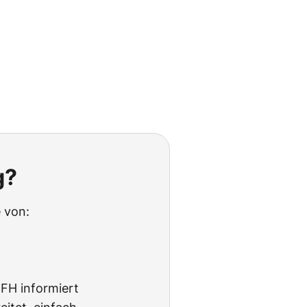
g?
 von:
BFH informiert