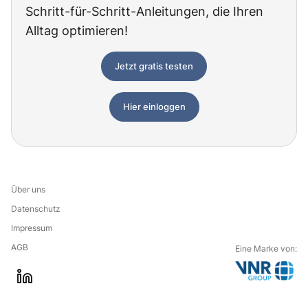
Schritt-für-Schritt-Anleitungen, die Ihren
Alltag optimieren!
Jetzt gratis testen
Hier einloggen
Über uns
Datenschutz
Impressum
AGB
Eine Marke von:
G
l
o