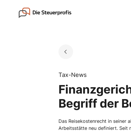
Skip
to
Go to landing page.
content
Tax-News
Finanzgerich
Begriff der B
Das Reisekostenrecht in seiner ak
Arbeitsstätte neu definiert. Seit