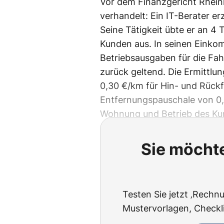
Vor dem Finanzgericht Rheinl
verhandelt: Ein IT-Berater erz
Seine Tätigkeit übte er an 4
Kunden aus. In seinen Eink
Betriebsausgaben für die F
zurück geltend. Die Ermittlu
0,30 €/km für Hin- und Rückf
Entfernungspauschale von 0,
Wohnung und Betrieb des Ku
Sie möchte
Testen Sie jetzt ‚Rechnu
Mustervorlagen, Checklis