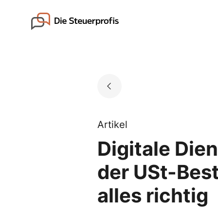
Skip
to
Go to landing page.
content
Artikel
Digitale Die
der USt-Bes
alles richtig