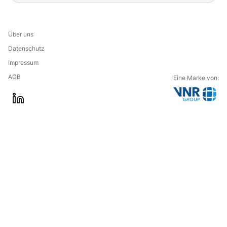
Über uns
Datenschutz
Impressum
AGB
Eine Marke von:
G
l
o
i
t
n
o
k
t
e
h
d
e
i
c
n
o
m