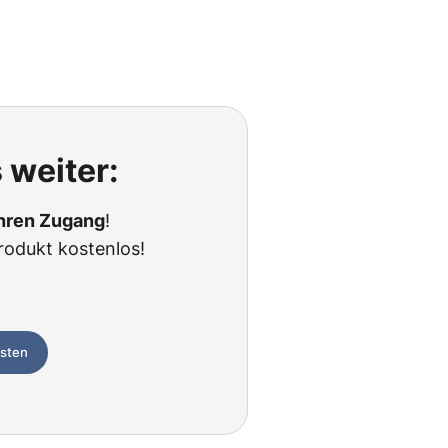
 weiter:
Ihren Zugang
!
rodukt kostenlos!
esten