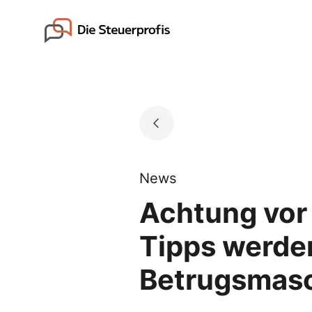
Skip
to
Go to landing page.
content
News
Achtung vor 
Tipps werden
Betrugsmas