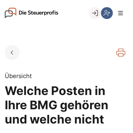
Skip
to
Go to landing page.
content
Willkommen
Hier
bei
können
den
Sie
Steuerprofis
sich
registrieren,
wenn
Sie
bereits
Übersicht
Kunde
Welche Posten in
sind
Ihre BMG gehören
und welche nicht