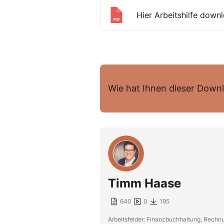
Hier Arbeitshilfe down
Wie hat Ihnen dieser Downl
Timm Haase
640
0
195
Arbeitsfelder: Finanzbuchhaltung, Rech