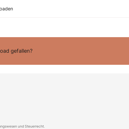
loaden
oad gefallen?
nungswesen und Steuerrecht.