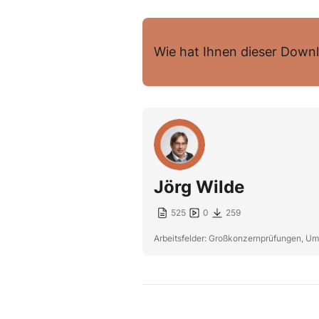
Wie hat Ihnen dieser Downl
Jörg Wilde
525
0
259
Arbeitsfelder: Großkonzernprüfungen, Um