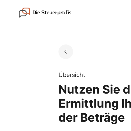
Skip
to
Go to landing page.
content
Übersicht
Nutzen Sie d
Ermittlung I
der Beträge