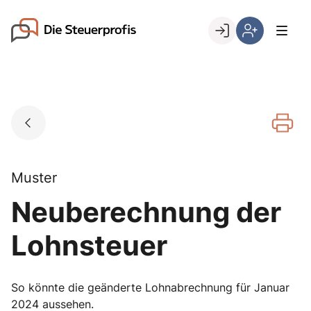
Skip
to
Go to landing page.
content
Willkommen
Hier
bei
können
den
Sie
Steuerprofis
sich
registrieren,
wenn
Sie
bereits
Muster
Kunde
Neuberechnung der
sind
Lohnsteuer
So könnte die geänderte Lohnabrechnung für Januar
2024 aussehen.