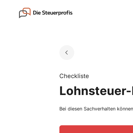
Skip
to
Go to landing page.
content
Checkliste
Lohnsteuer-
Bei diesen Sachverhalten können