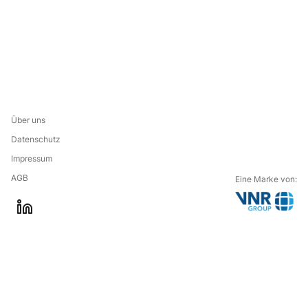
Über uns
Datenschutz
Impressum
AGB
Eine Marke von:
G
l
o
i
t
n
o
k
t
e
h
d