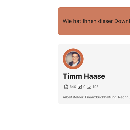
Wie hat Ihnen dieser Downl
Timm Haase
640
0
195
Arbeitsfelder: Finanzbuchhaltung, Rech