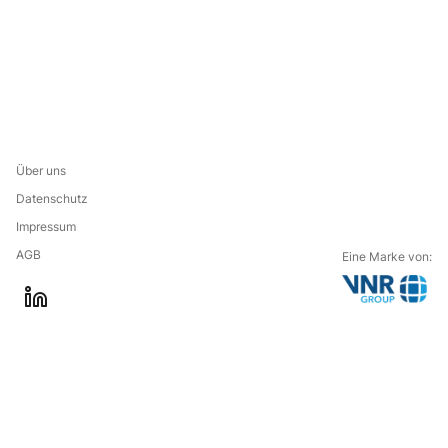
Über uns
Datenschutz
Impressum
AGB
Eine Marke von:
G
l
o
i
t
n
o
k
t
e
h
d