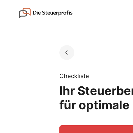
Skip
to
Go to landing page.
content
Checkliste
Ihr Steuerbe
für optimale