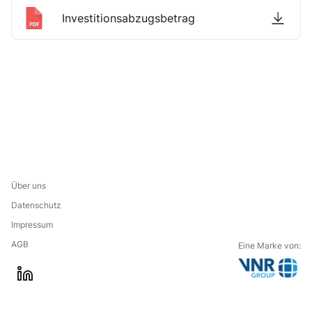
Investitionsabzugsbetrag
Über uns
Datenschutz
Impressum
AGB
Eine Marke von:
G
l
o
i