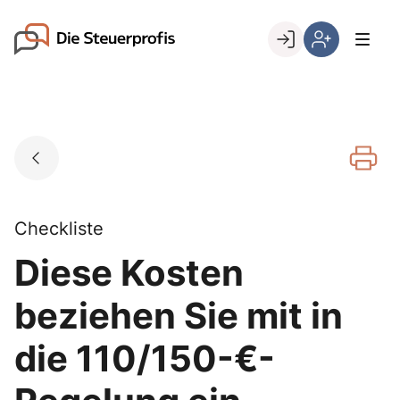
Skip
to
Go to landing page.
content
Willkommen
Hier
bei
können
den
Sie
Steuerprofis
sich
registrieren,
wenn
Sie
bereits
Checkliste
Kunde
Diese Kosten
sind
beziehen Sie mit in
die 110/150-€-