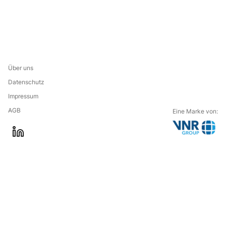
Über uns
Datenschutz
Impressum
AGB
Eine Marke von:
G
l
o
i
t
n
o
k
t
e
h
d
e
i
c