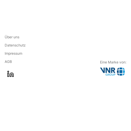
Über uns
Datenschutz
Impressum
AGB
Eine Marke von:
G
l
o
i
t
n
o
k
t
e
h
d
e
i
c
n