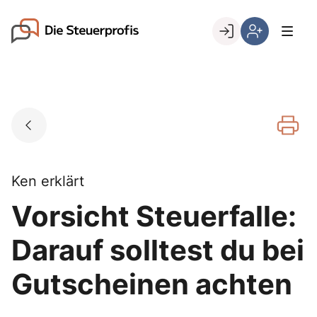
Skip
to
Go to landing page.
content
Willkommen
Hier
bei
können
den
Sie
Steuerprofis
sich
registrieren,
wenn
Sie
bereits
Ken erklärt
Kunde
Vorsicht Steuerfalle:
sind
Darauf solltest du bei
Gutscheinen achten