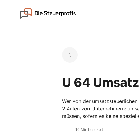
Skip
to
Go to landing page.
content
U 64 Umsatz
Wer von der umsatzsteuerlichen 
2 Arten von Unternehmern: umsa
müssen, sofern es keine speziell
·
10 Min Lesezeit