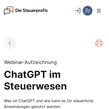
Skip
to
Go to landing page.
content
Willkommen
Hier
bei
können
den
Sie
Steuerprofis
sich
registrieren,
wenn
Sie
bereits
Webinar-Aufzeichnung
Kunde
ChatGPT im
sind
Steuerwesen
Was ist ChatGPT und wie kann es für steuerliche
Anwendungen genutzt werden.