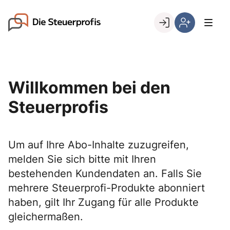
Skip
to
Go to landing page.
content
Willkommen
Hier
bei
können
den
Sie
Steuerprofis
sich
Willkommen bei den
registrieren,
wenn
Steuerprofis
Sie
bereits
Kunde
Um auf Ihre Abo-Inhalte zuzugreifen,
sind
melden Sie sich bitte mit Ihren
bestehenden Kundendaten an. Falls Sie
mehrere Steuerprofi-Produkte abonniert
haben, gilt Ihr Zugang für alle Produkte
gleichermaßen.