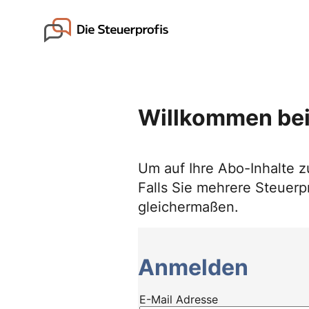
Skip
to
Go to landing page.
content
Willkommen bei
Um auf Ihre Abo-Inhalte z
Falls Sie mehrere Steuerpr
gleichermaßen.
Anmelden