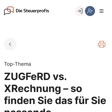
Skip
to
Go to landing page.
content
Willkommen
Hier
bei
können
den
Sie
Steuerprofis
sich
registrieren,
wenn
Sie
bereits
Top-Thema
Kunde
ZUGFeRD vs.
sind
XRechnung – so
finden Sie das für Sie