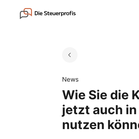
Skip
to
Go to landing page.
content
News
Wie Sie die 
jetzt auch i
nutzen könn