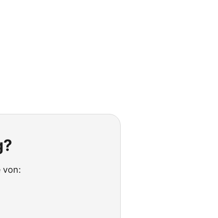
g?
 von: