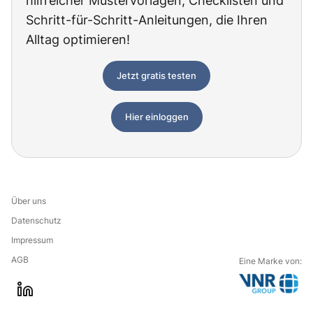
hilfreicher Mustervorlagen, Checklisten und
Schritt-für-Schritt-Anleitungen, die Ihren
Alltag optimieren!
Jetzt gratis testen
Hier einloggen
Über uns
Datenschutz
Impressum
AGB
Eine Marke von:
G
l