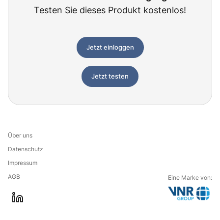
Testen Sie dieses Produkt kostenlos!
Jetzt einloggen
Jetzt testen
Über uns
Datenschutz
Impressum
AGB
Eine Marke von:
G
l
o