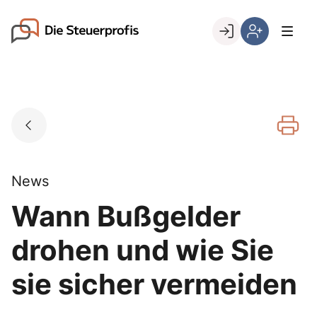
Skip
to
Go to landing page.
content
Willkommen
Hier
bei
können
den
Sie
Steuerprofis
sich
registrieren,
wenn
Sie
bereits
News
Kunde
Wann Bußgelder
sind
drohen und wie Sie
sie sicher vermeiden