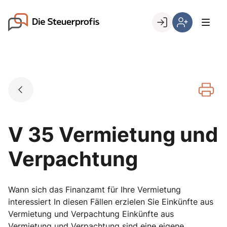
Skip
to
Go to landing page.
content
Willkommen
Hier
bei
können
den
Sie
Steuerprofis
sich
registrieren,
wenn
Sie
bereits
V 35 Vermietung und
Kunde
sind
Verpachtung
Wann sich das Finanzamt für Ihre Vermietung
interessiert In diesen Fällen erzielen Sie Einkünfte aus
Vermietung und Verpachtung Einkünfte aus
Vermietung und Verpachtung sind eine eigene