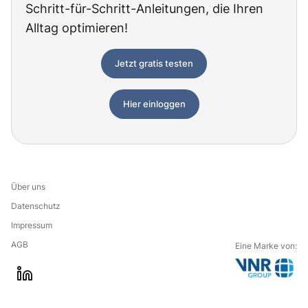
Schritt-für-Schritt-Anleitungen, die Ihren
Alltag optimieren!
Jetzt gratis testen
Hier einloggen
Über uns
Datenschutz
Impressum
AGB
Eine Marke von:
G
l
o
i