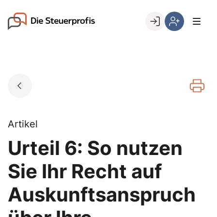
Skip
to
Go to landing page.
content
Willkommen
Hier
bei
können
den
Sie
Steuerprofis
sich
registrieren,
wenn
Sie
bereits
Artikel
Kunde
Urteil 6: So nutzen
sind
Sie Ihr Recht auf
Auskunftsanspruch