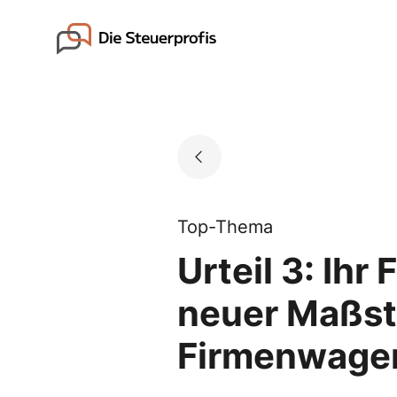
Skip
to
Go to landing page.
content
Top-Thema
Urteil 3: Ihr
neuer Maßst
Firmenwage