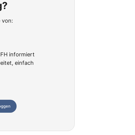
g?
 von:
BFH informiert
itet, einfach
loggen